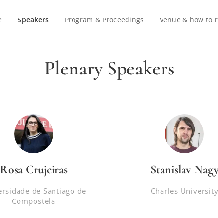
e
Speakers
Program & Proceedings
Venue & how to 
Plenary Speakers
Rosa Crujeiras
Stanislav Nag
ersidade de Santiago de
Charles Universit
Compostela