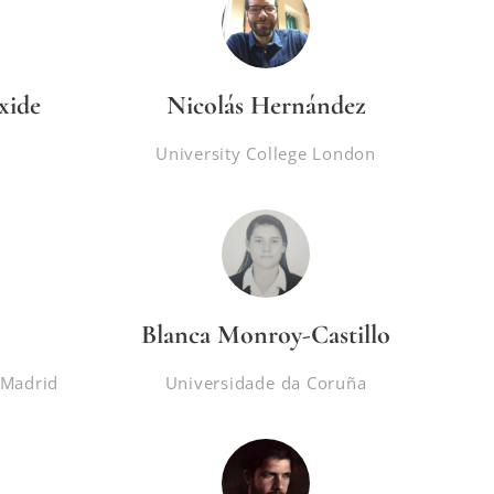
xide
Nicolás Hernández
University College London
Blanca Monroy-Castillo
 Madrid
Universidade da Coruña