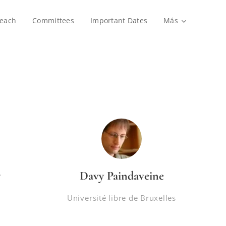
reach
Committees
Important Dates
Más
y
Davy Paindaveine
y
Université libre de Bruxelles